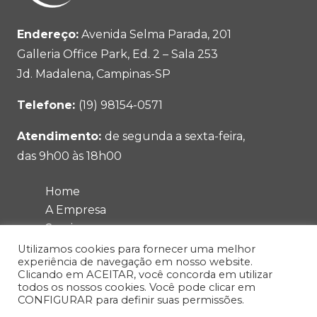
Endereço:
Avenida Selma Parada, 201
Galleria Office Park, Ed. 2 – Sala 253
Jd. Madalena, Campinas-SP
Telefone:
(19) 98154-0571
Atendimento:
de segunda a sexta-feira,
das 9h00 às 18h00
Home
A Empresa
Serviços
- Soluções Ambientais
Utilizamos cookies para fornecer uma melhor
experiência de navegação em nosso website.
Clientes
Clicando em ACEITAR, você concorda em utilizar
Fale Conosco
todos os nossos cookies. Você pode clicar em
CONFIGURAR para definir suas permissões.
Blog