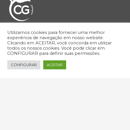
Endereço:
Avenida Selma Parada, 201
Utilizamos cookies para fornecer uma melhor
experiência de navegação em nosso website.
Galleria Office Park, Ed. 2 – Sala 253
Clicando em ACEITAR, você concorda em utilizar
Jd. Madalena, Campinas-SP
todos os nossos cookies. Você pode clicar em
CONFIGURAR para definir suas permissões.
Telefone:
(19) 98154-0571
CONFIGURAR
ACEITAR
Atendimento:
de segunda a sexta-feira,
das 9h00 às 18h00
Home
A Empresa
Serviços
- Soluções Ambientais
Clientes