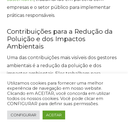
empresas e o setor público para implementar
práticas responsáveis.
Contribuições para a Redução da
Poluição e dos Impactos
Ambientais
Uma das contribuições mais visíveis dos gestores
ambientais é a redução da poluição e dos
impactos ambientais. Eles trabalham para
implementar políticas e práticas que minimizem a
Utilizamos cookies para fornecer uma melhor
experiência de navegação em nosso website.
emissão de poluentes, a degradação de
Clicando em ACEITAR, você concorda em utilizar
ecossistemas e a exploração irresponsável de
todos os nossos cookies. Você pode clicar em
CONFIGURAR para definir suas permissões.
recursos naturais.
CONFIGURAR
ACEITAR
Esses profissionais desempenham um papel
fundamental na identificação de fontes de