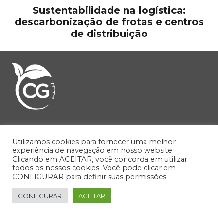
Sustentabilidade na logística:
descarbonização de frotas e centros
de distribuição
Endereço:
Avenida Selma Parada, 201
Galleria Office Park, Ed. 2 – Sala 253
Utilizamos cookies para fornecer uma melhor
experiência de navegação em nosso website.
Jd. Madalena, Campinas-SP
Clicando em ACEITAR, você concorda em utilizar
todos os nossos cookies. Você pode clicar em
Telefone:
(19) 98154-0571
CONFIGURAR para definir suas permissões.
CONFIGURAR
ACEITAR
Atendimento:
de segunda a sexta-feira,
das 9h00 às 18h00